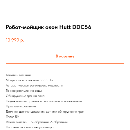
Робот-мойщик окон Hutt DDC56
13 999
р.
В корзину
Тонкий и мощный
Мощность всасывания 3800 Па
Автоматическая регулировка мощности
Точное распыление воды
Обнаружение границ окна
Надежная конструкция и безопасное использование
Простое управление
Датчики: датчики давления, датчики обнаружения края
Пульт ДУ
Режим очистки：N-образный, Z-образный
Питание: от сети и аккумулятора