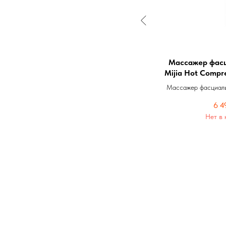
Дополнительная светодиодная
Массажер фасц
лента для Xiaomi Yeelight
Mijia Hot Compr
Mini 
Дополнительная светодиодная лента для
Массажер фасциальн
Xiaomi Yeelight
Compress Fascia G
590
р.
6 4
Нет в наличии
Нет в 