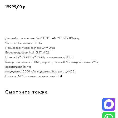
19999,00
р.
В корзину
Дисплей с диагональю 6,67" FHD+ AMOLED DotDisplay
Частота обновления: 120 Гц
Процессор: MediaTek Helio G99 Ultra
Видеопроцессор: Mali-G57 MC2
Память: 8/256GB, 12/256GB расширяемая до 1 ТБ
Камера: Основная 200Мп, широкоугольная 8 Мп, макрообъектив 2Мп,
фронтальная 16 Мп
Аккумулятор: 5000 мАч, поддержка быстрого з/у 67Вт
ИК-порт, NFC, защита от воды и пыли IP54
Смотрите также