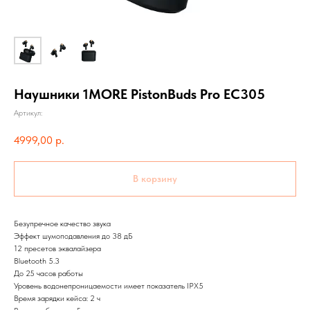
Наушники 1MORE PistonBuds Pro EC305
Артикул:
4999,00
р.
В корзину
Безупречное качество звука
Эффект шумоподавления до 38 дБ
12 пресетов эквалайзера
Bluetooth 5.3
До 25 часов работы
Уровень водонепроницаемости имеет показатель IPX5
Время зарядки кейса: 2 ч