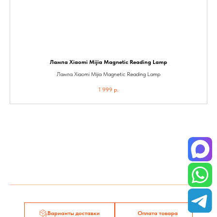
Лампа Xiaomi Mijia Magnetic Reading Lamp
П
Лампа Xiaomi Mijia Magnetic Reading Lamp
1 999
р.
Tilda
Made on
Варианты доставки
Оплата товара