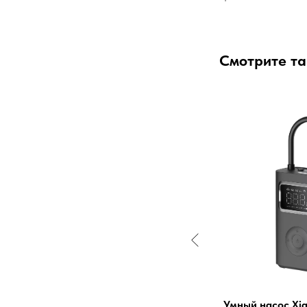
Смотрите т
Электрическая отвертка Xiaomi
Умный насос Xia