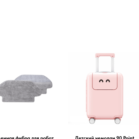
енная фибра для робот
Детский чемодан 90 Point