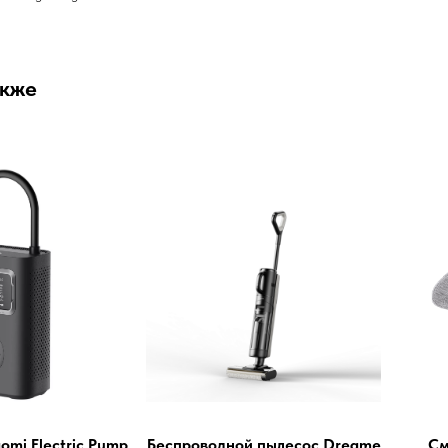
акже
omi Electric Pump
Беспроводной пылесос Dreame
См