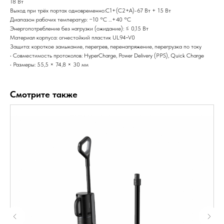
18 Вт
Выход при трёх портах одновременно:C1+(C2+A)-67 Вт + 15 Вт
Диапазон рабочих температур: −10 °C …+40 °C
Энергопотребление без нагрузки (ожидание): ≤ 0,15 Вт
Материал корпуса: огнестойкий пластик UL94‑V0
Защита: короткое замыкание, перегрев, перенапряжение, перегрузка по току
• Совместимость протоколов: HyperCharge, Power Delivery (PPS), Quick Charge
• Размеры: 55,5 × 74,8 × 30 мм
Смотрите также