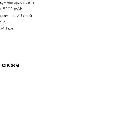
кумулятор, от сети
а: 5000 mAh
реи: до 120 дней
/1A
 240 мм
также