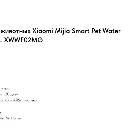
животных Xiaomi Mijia Smart Pet Water
 3L XWWF02MG
литра
о 120 дней
пасного ABS-пластика
ц
ие: Mi Home